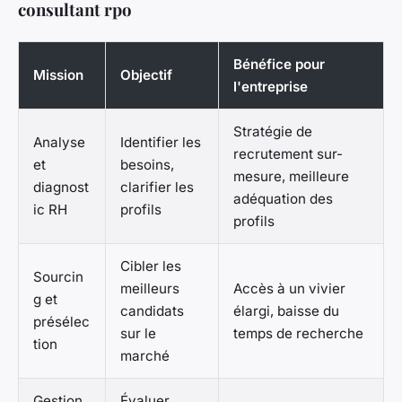
consultant rpo
Bénéfice pour
Mission
Objectif
l'entreprise
Stratégie de
Analyse
Identifier les
recrutement sur-
et
besoins,
mesure, meilleure
diagnost
clarifier les
adéquation des
ic RH
profils
profils
Cibler les
Sourcin
meilleurs
Accès à un vivier
g et
candidats
élargi, baisse du
présélec
sur le
temps de recherche
tion
marché
Gestion
Évaluer