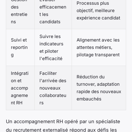
Processus plus
des
efficacemen
objectif, meilleure
entretie
t les
expérience candidat
ns
candidats
Suivre les
Suivi et
Alignement avec les
indicateurs
reportin
attentes métiers,
et piloter
g
pilotage transparent
l'efficacité
Intégrati
Faciliter
Réduction du
on et
l'arrivée des
turnover, adaptation
accomp
nouveaux
rapide des nouveaux
agneme
collaborateu
embauchés
nt RH
rs
Un accompagnement RH opéré par un spécialiste
du recrutement externalisé répond aux défis les