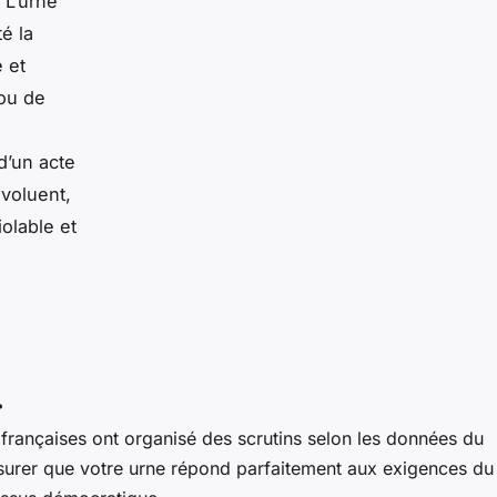
 L’urne
é la
 et
 ou de
d’un acte
voluent,
olable et
r
rançaises ont organisé des scrutins selon les données du
assurer que votre urne répond parfaitement aux exigences du