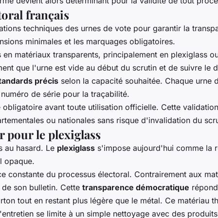
me devient alors déterminant pour la validité de tout proc
oral français
ations techniques des urnes de vote pour garantir la transpa
ensions minimales et les marquages obligatoires.
s en matériaux transparents, principalement en plexiglass o
ent que l'urne est vide au début du scrutin et de suivre le 
tandards précis
selon la capacité souhaitée. Chaque urne d
numéro de série pour la traçabilité.
bligatoire avant toute utilisation officielle. Cette validati
artementales ou nationales sans risque d'invalidation du scru
 pour le plexiglass
as au hasard. Le
plexiglass
s'impose aujourd'hui comme la r
al opaque.
nce constante du processus électoral. Contrairement aux mat
 de son bulletin. Cette
transparence démocratique
répond 
rton tout en restant plus légère que le métal. Ce matériau 
entretien se limite à un simple nettoyage avec des produits