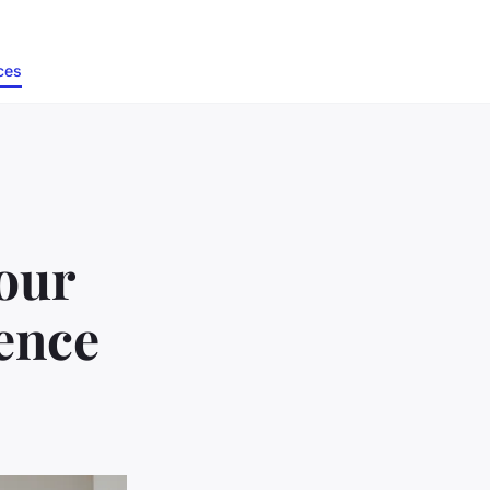
ces
pour
rence