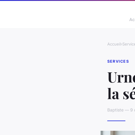
Ac
Accueil
›
Servic
SERVICES
Urne
la s
Baptiste — 9