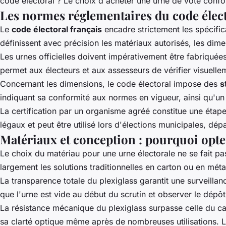
code électoral ? Le choix d'
acheter une urne de vote
confor
Les normes réglementaires du code élect
Le
code électoral français
encadre strictement les spécific
définissent avec précision les matériaux autorisés, les dim
Les urnes officielles doivent impérativement être fabriquée
permet aux électeurs et aux assesseurs de vérifier visuellem
Concernant les dimensions, le code électoral impose des
s
indiquant sa conformité aux normes en vigueur, ainsi qu'un 
La certification par un organisme agréé constitue une étape o
légaux et peut être utilisé lors d'élections municipales, dép
Matériaux et conception : pourquoi opter
Le choix du matériau pour une urne électorale ne se fait p
largement les solutions traditionnelles en carton ou en mét
La transparence totale du plexiglass garantit une surveilla
que l'urne est vide au début du scrutin et observer le dépôt
La résistance mécanique du plexiglass surpasse celle du ca
sa clarté optique même après de nombreuses utilisations. L'