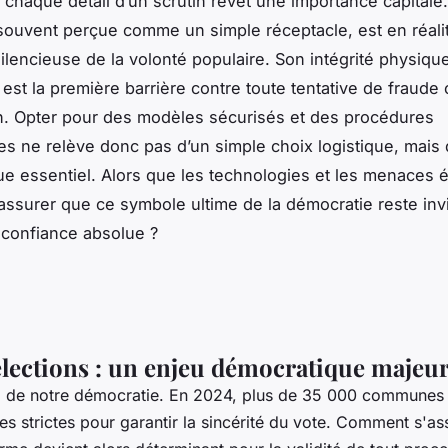
 chaque détail d’un scrutin revêt une importance capitale.
 souvent perçue comme un simple réceptacle, est en réalit
ilencieuse de la volonté populaire. Son intégrité physique
est la première barrière contre toute tentative de fraude
n. Opter pour des modèles sécurisés et des procédures
es ne relève donc pas d’un simple choix logistique, mais 
e essentiel. Alors que les technologies et les menaces é
ssurer que ce symbole ultime de la démocratie reste invi
 confiance absolue ?
élections : un enjeu démocratique majeu
l de notre démocratie. En 2024, plus de 35 000 communes f
mes strictes pour garantir la sincérité du vote. Comment s'