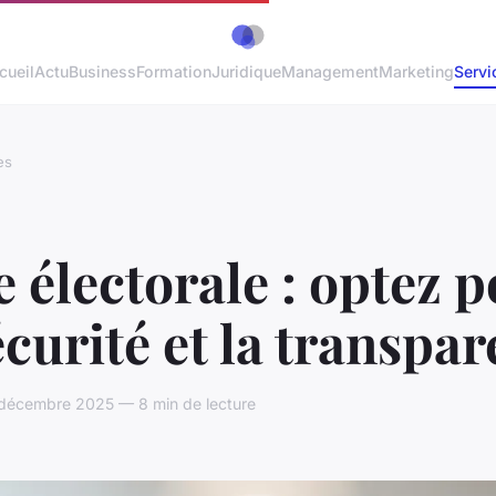
cueil
Actu
Business
Formation
Juridique
Management
Marketing
Servi
es
 électorale : optez 
écurité et la transpa
 décembre 2025 — 8 min de lecture