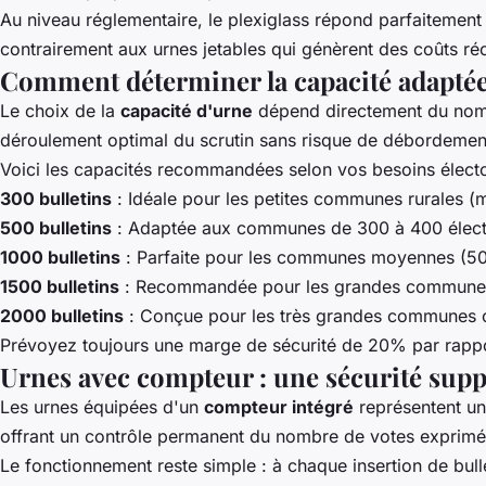
Au niveau réglementaire, le plexiglass répond parfaitement 
contrairement aux urnes jetables qui génèrent des coûts ré
Comment déterminer la capacité adaptée 
Le choix de la
capacité d'urne
dépend directement du nombr
déroulement optimal du scrutin sans risque de débordemen
Voici les capacités recommandées selon vos besoins électo
300 bulletins
: Idéale pour les petites communes rurales (m
500 bulletins
: Adaptée aux communes de 300 à 400 électe
1000 bulletins
: Parfaite pour les communes moyennes (500 à
1500 bulletins
: Recommandée pour les grandes communes (
2000 bulletins
: Conçue pour les très grandes communes ou
Prévoyez toujours une marge de sécurité de 20% par rapport
Urnes avec compteur : une sécurité sup
Les urnes équipées d'un
compteur intégré
représentent une
offrant un contrôle permanent du nombre de votes exprimé
Le fonctionnement reste simple : à chaque insertion de bu