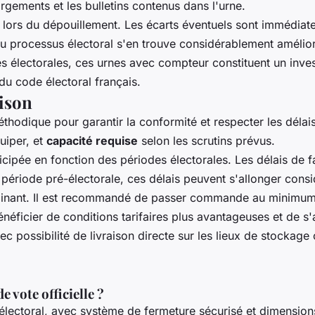
gements et les bulletins contenus dans l'urne.
ors du dépouillement. Les écarts éventuels sont immédiateme
 du processus électoral s'en trouve considérablement amélio
électorales, ces urnes avec compteur constituent un invest
u code électoral français.
aison
éthodique pour garantir la conformité et respecter les déla
uiper, et
capacité requise
selon les scrutins prévus.
cipée en fonction des périodes électorales. Les délais de f
 période pré-électorale, ces délais peuvent s'allonger con
inant. Il est recommandé de passer commande au minimum 8
ficier de conditions tarifaires plus avantageuses et de s'a
ec possibilité de livraison directe sur les lieux de stockage
 vote officielle ?
lectoral, avec système de fermeture sécurisé et dimensions r